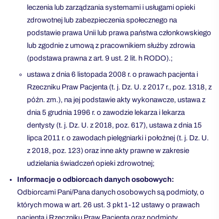
leczenia lub zarządzania systemami i usługami opieki
zdrowotnej lub zabezpieczenia społecznego na
podstawie prawa Unii lub prawa państwa członkowskiego
lub zgodnie z umową z pracownikiem służby zdrowia
(podstawa prawna z art. 9 ust. 2 lit. h RODO).;
ustawa z dnia 6 listopada 2008 r. o prawach pacjenta i
Rzeczniku Praw Pacjenta (t. j. Dz. U. z 2017 r., poz. 1318, z
późn. zm.), na jej podstawie akty wykonawcze, ustawa z
dnia 5 grudnia 1996 r. o zawodzie lekarza i lekarza
dentysty (t. j. Dz. U. z 2018, poz. 617), ustawa z dnia 15
lipca 2011 r. o zawodach pielęgniarki i położnej (t. j. Dz. U.
z 2018, poz. 123) oraz inne akty prawne w zakresie
udzielania świadczeń opieki zdrowotnej;
Informacje o odbiorcach danych osobowych:
Odbiorcami Pani/Pana danych osobowych są podmioty, o
których mowa w art. 26 ust. 3 pkt 1-12 ustawy o prawach
pacjenta i Rzeczniku Praw Pacjenta oraz podmioty